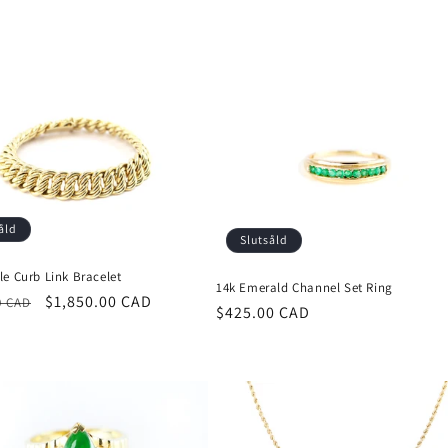
åld
Slutsåld
e Curb Link Bracelet
14k Emerald Channel Set Ring
rie
Försäljningspris
$1,850.00 CAD
0 CAD
Ordinarie
$425.00 CAD
pris