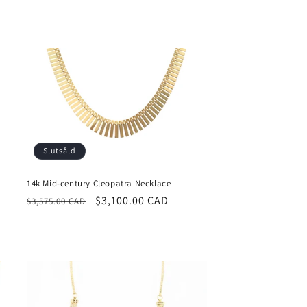
Slutsåld
14k Mid-century Cleopatra Necklace
Ordinarie
Försäljningspris
$3,100.00 CAD
$3,575.00 CAD
pris