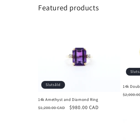
Featured products
Sluts
Slutsåld
14k Doubl
Ordina
$2,000.0
14k Amethyst and Diamond Ring
pris
Ordinarie
Försäljningspris
$980.00 CAD
$1,200.00 CAD
pris