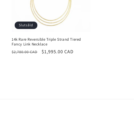
Slutsåld
14k Rare Reversible Triple Strand Tiered
Fancy Link Necklace
Ordinarie
Försäljningspris
$1,995.00 CAD
$2,780.00 CAD
pris