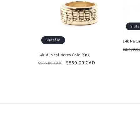
Sluts
Slutsåld
14k Natu
Ordina
$2,400.0
14k Musical Notes Gold Ring
pris
Ordinarie
Försäljningspris
$850.00 CAD
$985.00 CAD
pris