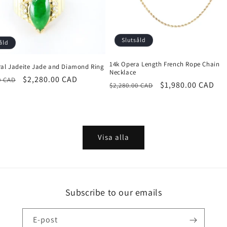
Slutsåld
åld
14k Opera Length French Rope Chain
ral Jadeite Jade and Diamond Ring
Necklace
rie
Försäljningspris
$2,280.00 CAD
0 CAD
Ordinarie
Försäljningspris
$1,980.00 CAD
$2,280.00 CAD
pris
Visa alla
Subscribe to our emails
E-post