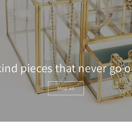
kind pieces that never go ou
Shop all