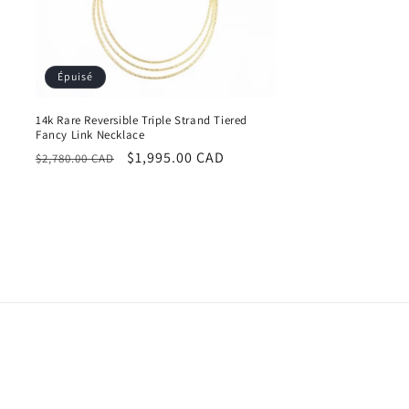
Épuisé
14k Rare Reversible Triple Strand Tiered
Fancy Link Necklace
Prix
Prix
$1,995.00 CAD
$2,780.00 CAD
habituel
promotionnel