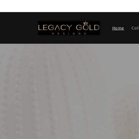
et
passer
au
contenu
Home
Col