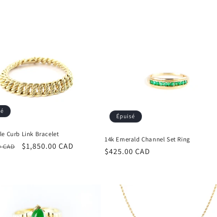
sé
Épuisé
e Curb Link Bracelet
14k Emerald Channel Set Ring
Prix
$1,850.00 CAD
0 CAD
Prix
$425.00 CAD
el
promotionnel
habituel