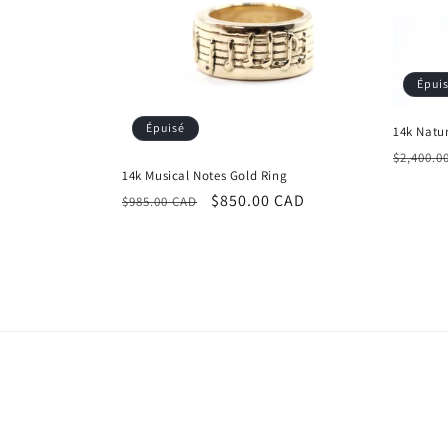
Épui
Épuisé
14k Natu
Prix
$2,400.0
14k Musical Notes Gold Ring
habitu
Prix
Prix
$850.00 CAD
$985.00 CAD
habituel
promotionnel