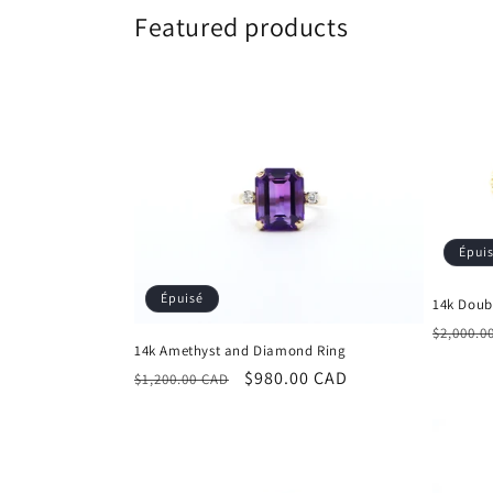
Featured products
Épui
Épuisé
14k Doubl
Prix
$2,000.0
14k Amethyst and Diamond Ring
habitu
Prix
Prix
$980.00 CAD
$1,200.00 CAD
habituel
promotionnel