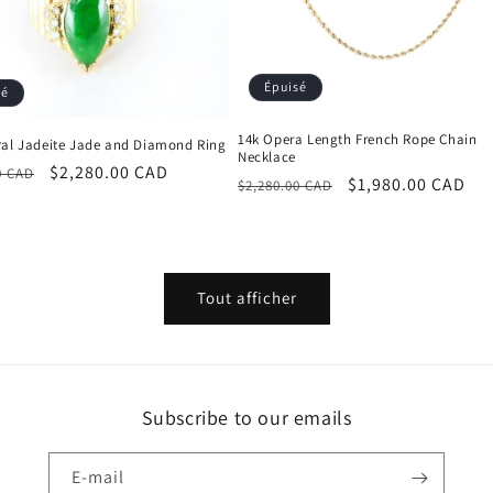
Épuisé
sé
14k Opera Length French Rope Chain
ral Jadeite Jade and Diamond Ring
Necklace
Prix
$2,280.00 CAD
0 CAD
Prix
Prix
$1,980.00 CAD
$2,280.00 CAD
el
promotionnel
habituel
promotionnel
Tout afficher
Subscribe to our emails
E-mail