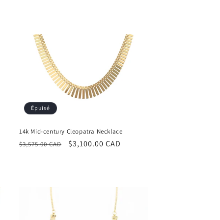
Épuisé
14k Mid-century Cleopatra Necklace
Prix
Prix
$3,100.00 CAD
$3,575.00 CAD
habituel
promotionnel