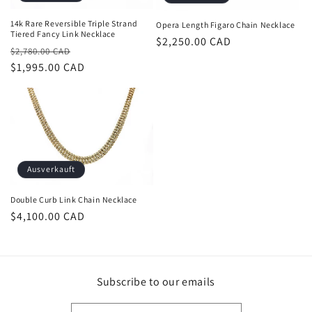
14k Rare Reversible Triple Strand
Opera Length Figaro Chain Necklace
Tiered Fancy Link Necklace
Normaler
$2,250.00 CAD
Normaler
Verkaufspreis
$2,780.00 CAD
Preis
Preis
$1,995.00 CAD
Ausverkauft
Double Curb Link Chain Necklace
Normaler
$4,100.00 CAD
Preis
Subscribe to our emails