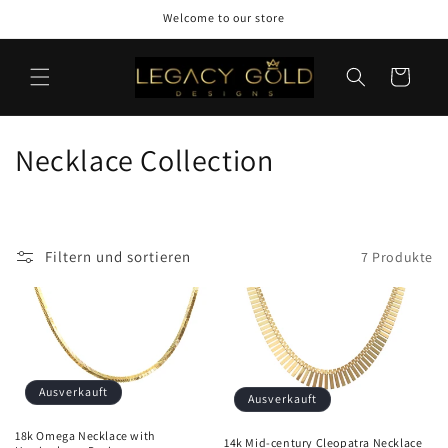
Direkt
Welcome to our store
zum
Inhalt
Warenkorb
K
Necklace Collection
a
t
Filtern und sortieren
7 Produkte
e
g
o
r
Ausverkauft
Ausverkauft
i
18k Omega Necklace with
14k Mid-century Cleopatra Necklace