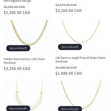
Herringbone Design
e
Normaler
Verkaufspreis
$3,575.00 CAD
Normaler
Verkaufspreis
$2,500.00 CAD
Preis
$3,100.00 CAD
Preis
$2,100.00 CAD
:
Ausverkauft
Ausverkauft
14k Opera Length French Rope Chain
Choker Style Armor Link Chain
Necklace
Necklace
Normaler
Verkaufspreis
$2,280.00 CAD
Normaler
$3,250.00 CAD
Preis
$1,980.00 CAD
Preis
Ausverkauft
Ausverkauft