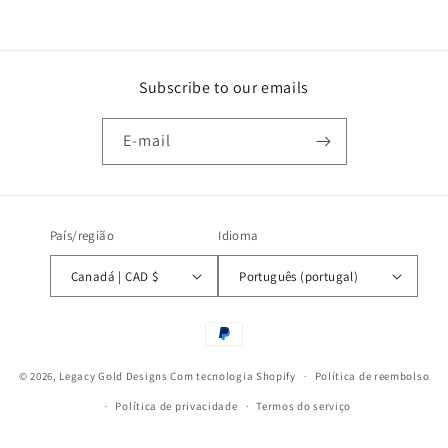
Subscribe to our emails
E-mail
País/região
Idioma
Canadá | CAD $
Português (portugal)
Métodos
de
© 2026,
Legacy Gold Designs
Com tecnologia Shopify
pagamento
Política de reembolso
Política de privacidade
Termos do serviço